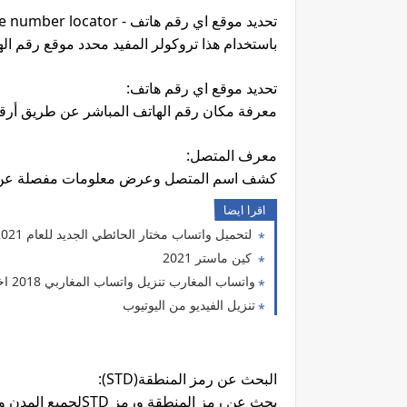
تحديد موقع اي رقم هاتف - mobile number locator
باستخدام هذا تروكولر المفيد محدد موقع رقم ال
تحديد موقع اي رقم هاتف:
معرفة مكان رقم الهاتف المباشر عن طريق أرقام الهواتف، سيظهر الموقعَ GPS ع
معرف المتصل:
كشف اسم المتصل وعرض معلومات مفصلة عن كل م
اقرا ايضا
لتحميل واتساب مختار الحائطي الجديد للعام 2021 محدث للابد لمايقارب سنة وأكثر
كين ماستر 2021
واتساب المغارب تنزيل واتساب المغاربي 2018 اخر تحديث واتساب المغاربي اخر اصدار تنزيل واتساب المغارب 2018 اخر اصدار تحديث واتس المغاربي تحميل واتساب المغارب واتساب المغاربي
تنزيل الفيديو من اليوتيوب
البحث عن رمز المنطقة(STD):
بحث عن رمز المنطقة ورمز STDلجميع المدن والبلدان بدون شبكة Wi-Fi ومجانا. لا يغني عن رموز المنطقة STD عندما تسافر إلى الدول الخلجية.