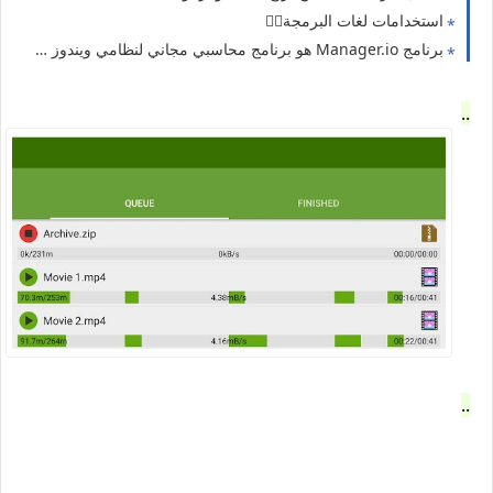
استخدامات لغات البرمجة👇🏼
برنامج Manager.io هو برنامج محاسبي مجاني لنظامي ويندوز وماك ولينكس. تنزيل برمامج محاسبي للكمبيوتر مجاني نظام محاسبي مجاني نظام محاسبي مجاني مدي الحياه
..
..