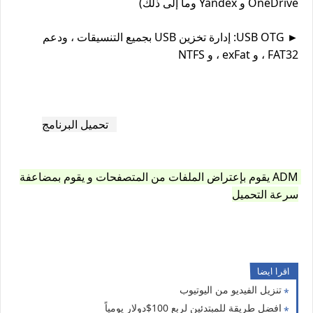
OneDrive و Yandex وما إلى ذلك)
► USB OTG: إدارة تخزين USB بجميع التنسيقات ، ودعم 
FAT32 ، و exFat ، و NTFS
تحميل البرنامج
ADM يقوم بإعتراض الملفات من المتصفحات و يقوم بمضاعفة 
سرعة التحميل
اقرا ايضا
تنزيل الفيديو من اليوتيوب
افضل طريقة للمبتدئين لربع 100$دولار يومياً