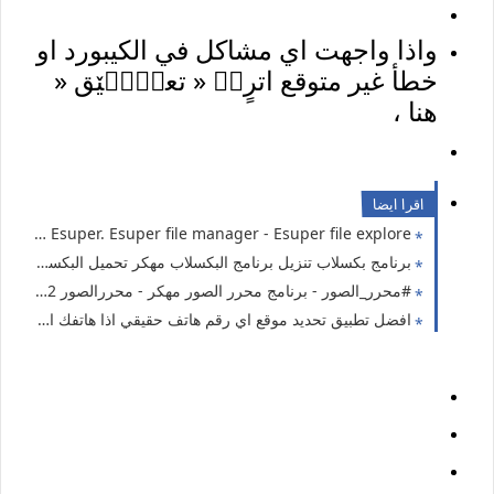
واذا واجهت اي مشاكل في الكيبورد او
خطأ غير متوقع اترٍڪٜ « تعلٰٖ۬ێق «
هنا ،
اقرا ايضا
Esuper. Esuper file manager - Esuper file explore مدير الملفات - مستعرض ومدير ملفات الكل في واحد - مشغل e ™ و Dropbox و OneDrive
برنامج بكسلاب تنزيل برنامج البكسلاب مهكر تحميل البكسلاب المهكر افضل برنامج محرر الصور بالهاتف بكسلاب مهكر برنامج البكسلاب مدفوع برنامج البكسلاب مهكر تحميل برنامج البكسلاب اخر اصدار 2023 برنامج البكسلاب 2023
#محرر_الصور - برنامج محرر الصور مهكر - محررالصور 2022 تحميل برنامج محرر الصور مهكر - تنزيل برنامج محرر الصور تطبيق محرر الصور 2023 افضل تطبيق محرر الصور 2023
افضل تطبيق تحديد موقع اي رقم هاتف حقيقي اذا هاتفك انسرق وضاع تحدد موقعه عبر رقم الهاتف وتحديد موقعه GPS عبر رقم الهاتف واجرأء مكالمة ورسالة لو حدث طارئ بالعائلة او قدر الله بشي جربوه والله حقيقي تطبيق خرافي: